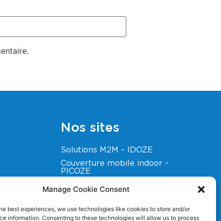
entaire.
Nos sites
Solutions M2M – IDOZE
Couverture mobile indoor –
PICOZE
Particuliers
Manage Cookie Consent
ité
Editeur de logiciel de
facturation télécom
he best experiences, we use technologies like cookies to store and/or
e information. Consenting to these technologies will allow us to process
ZE BLOG