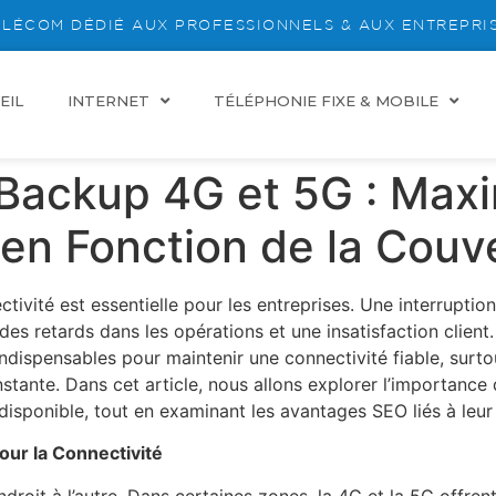
LÉCOM DÉDIÉ AUX PROFESSIONNELS & AUX ENTREPRI
EIL
INTERNET
TÉLÉPHONIE FIXE & MOBILE
 Backup 4G et 5G : Maxi
 en Fonction de la Couv
ivité est essentielle pour les entreprises. Une interruptio
des retards dans les opérations et une insatisfaction client.
ispensables pour maintenir une connectivité fiable, surto
stante. Dans cet article, nous allons explorer l’importance
disponible, tout en examinant les avantages SEO liés à leur
our la Connectivité
droit à l’autre. Dans certaines zones, la 4G et la 5G offren