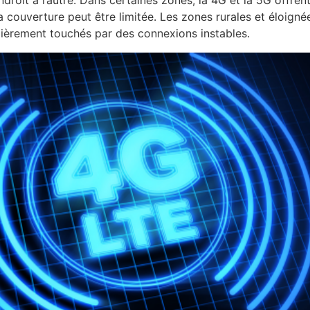
la couverture peut être limitée. Les zones rurales et éloigné
lièrement touchés par des connexions instables.