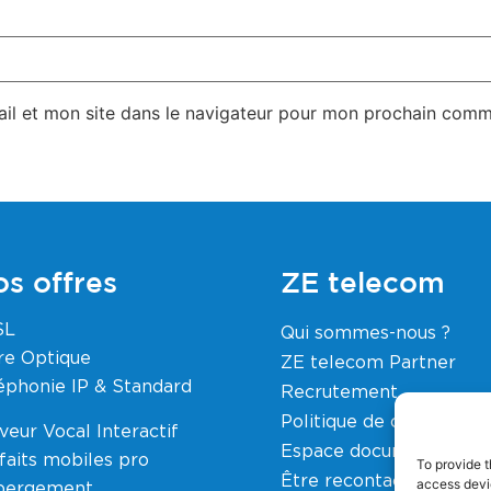
il et mon site dans le navigateur pour mon prochain comm
s offres
ZE telecom
SL
Qui sommes-nous ?
re Optique
ZE telecom Partner
éphonie IP & Standard
Recrutement
Politique de confidential
veur Vocal Interactif
Espace documents
faits mobiles pro
To provide t
Être recontacté
access devic
bergement